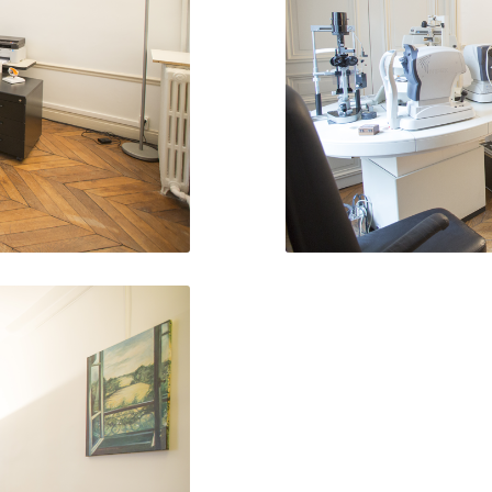
ogie
Salle
ogie