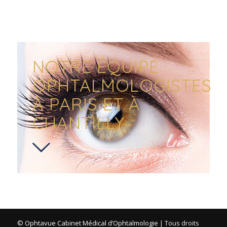
NOTRE ÉQUIPE
OPHTALMOLOGISTES
À PARIS ET À
CHANTILLY
©
Ophtavue Cabinet Médical d’Ophtalmologie
| Tous droits