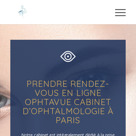
PRENDRE RENDEZ-
VOUS EN LIGNE
OPHTAVUE CABINET
D’OPHTALMOLOGIE À
PARIS
Notre
cabinet
est intégralement dédié à la prise